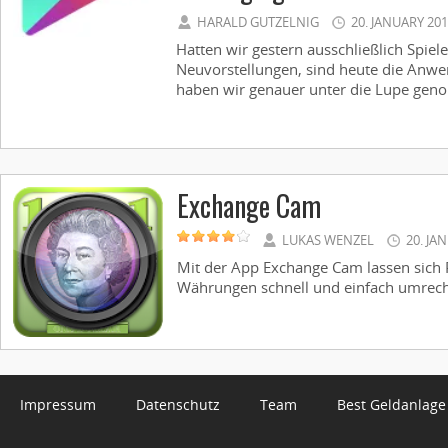
HARALD GUTZELNIG
20. JANUARY 20
Hatten wir gestern ausschließlich Spiel
Neuvorstellungen, sind heute die Anwe
haben wir genauer unter die Lupe gen
Exchange Cam
LUKAS WENZEL
20. JA
Mit der App Exchange Cam lassen sich 
Währungen schnell und einfach umrechen
Impressum
Datenschutz
Team
Best Geldanlage