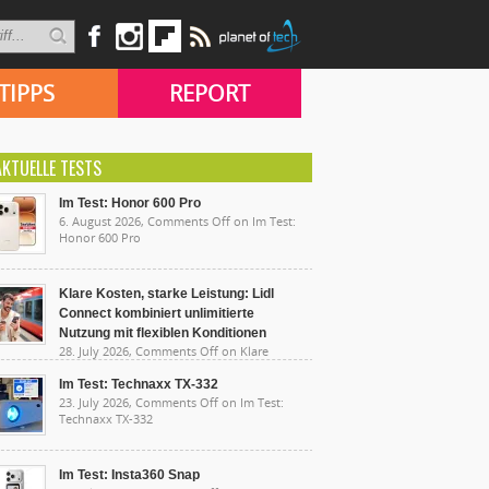
TIPPS
REPORT
AKTUELLE TESTS
Im Test: Honor 600 Pro
6. August 2026,
Comments Off
on Im Test:
Honor 600 Pro
Klare Kosten, starke Leistung: Lidl
Connect kombiniert unlimitierte
Nutzung mit flexiblen Konditionen
28. July 2026,
Comments Off
on Klare
sten, starke Leistung: Lidl Connect kombiniert
limitierte Nutzung mit flexiblen Konditionen
Im Test: Technaxx TX-332
23. July 2026,
Comments Off
on Im Test:
Technaxx TX-332
Im Test: Insta360 Snap