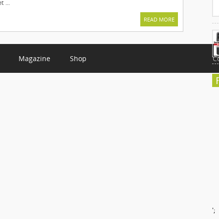
 ...
READ MORE
Magazine
Shop
C
';