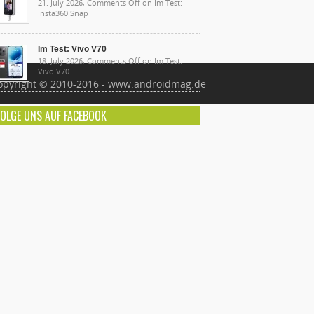
21. July 2026,
Comments Off
on Im Test:
Insta360 Snap
Im Test: Vivo V70
18. July 2026,
Comments Off
on Im Test:
Vivo V70
opyright © 2010-2016 - www.androidmag.de
FOLGE UNS AUF FACEBOOK