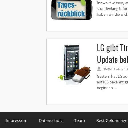
Ihr wollt wissen, 
stundenlang Infor
haben wir die wich
LG gibt Ti
Update be
HARALD GUTZEL
Gestern hat LG auf
auf ICS bekannt g
beginnen ...
Impressum
Datenschutz
Team
Best Geldanlage