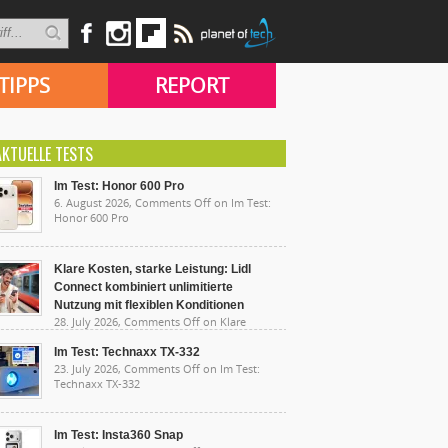
TIPPS
REPORT
AKTUELLE TESTS
Im Test: Honor 600 Pro
6. August 2026,
Comments Off
on Im Test:
Honor 600 Pro
Klare Kosten, starke Leistung: Lidl
Connect kombiniert unlimitierte
Nutzung mit flexiblen Konditionen
28. July 2026,
Comments Off
on Klare
sten, starke Leistung: Lidl Connect kombiniert
limitierte Nutzung mit flexiblen Konditionen
Im Test: Technaxx TX-332
23. July 2026,
Comments Off
on Im Test:
Technaxx TX-332
Im Test: Insta360 Snap