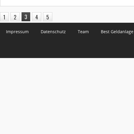
3
1
2
4
5
Impressum
Datenschutz
Team
Best Geldanlage