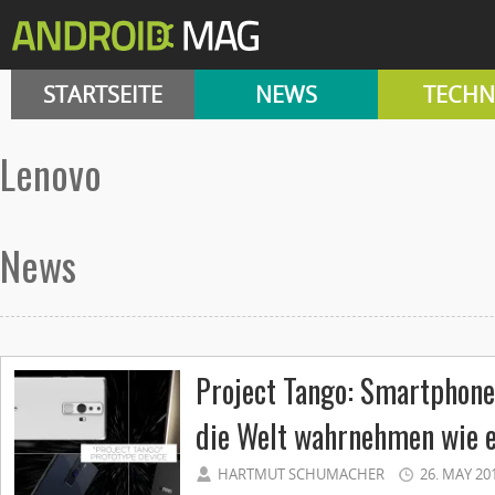
STARTSEITE
NEWS
TECHN
lenovo
News
Project Tango: Smartphones
die Welt wahrnehmen wie 
HARTMUT SCHUMACHER
26. MAY 20