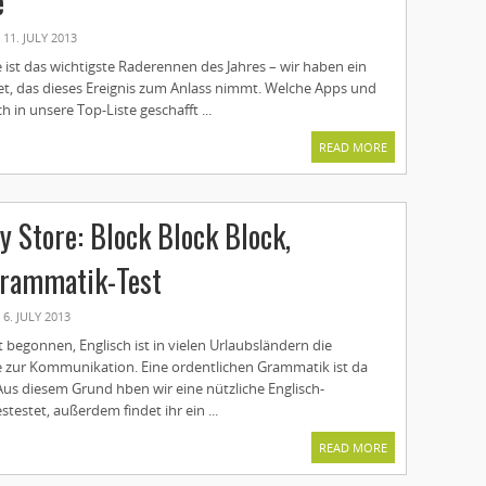
e
11. JULY 2013
 ist das wichtigste Raderennen des Jahres – wir haben ein
et, das dieses Ereignis zum Anlass nimmt. Welche Apps und
h in unsere Top-Liste geschafft ...
READ MORE
y Store: Block Block Block,
Grammatik-Test
6. JULY 2013
t begonnen, Englisch ist in vielen Urlaubsländern die
e zur Kommunikation. Eine ordentlichen Grammatik ist da
 Aus diesem Grund hben wir eine nützliche Englisch-
estet, außerdem findet ihr ein ...
READ MORE