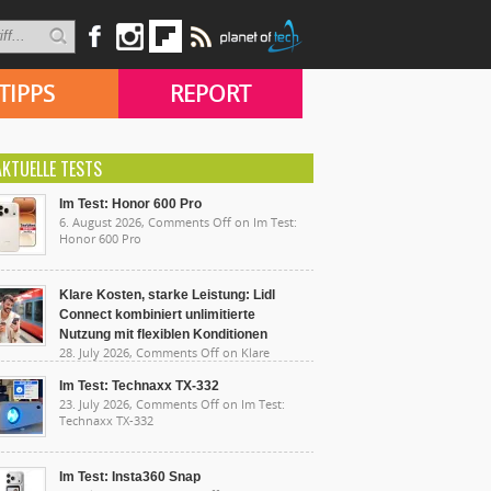
TIPPS
REPORT
AKTUELLE TESTS
Im Test: Honor 600 Pro
6. August 2026,
Comments Off
on Im Test:
Honor 600 Pro
Klare Kosten, starke Leistung: Lidl
Connect kombiniert unlimitierte
Nutzung mit flexiblen Konditionen
28. July 2026,
Comments Off
on Klare
sten, starke Leistung: Lidl Connect kombiniert
limitierte Nutzung mit flexiblen Konditionen
Im Test: Technaxx TX-332
23. July 2026,
Comments Off
on Im Test:
Technaxx TX-332
Im Test: Insta360 Snap