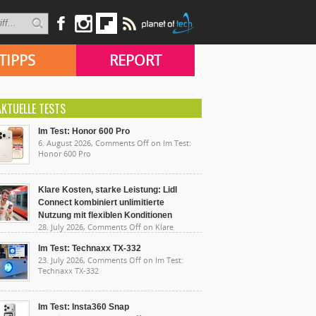
TIPPS
REPORT
AKTUELLE TESTS
Im Test: Honor 600 Pro
6. August 2026,
Comments Off
on Im Test:
Honor 600 Pro
Klare Kosten, starke Leistung: Lidl
Connect kombiniert unlimitierte
Nutzung mit flexiblen Konditionen
28. July 2026,
Comments Off
on Klare
sten, starke Leistung: Lidl Connect kombiniert
limitierte Nutzung mit flexiblen Konditionen
Im Test: Technaxx TX-332
23. July 2026,
Comments Off
on Im Test:
Technaxx TX-332
Im Test: Insta360 Snap