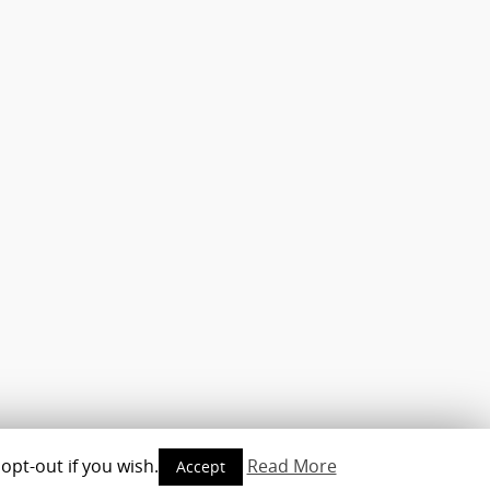
opt-out if you wish.
Read More
Accept
opyright © 2010-2016 - www.androidmag.de