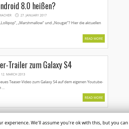
ndroid 8.0 heißen?
MACHER
27. JANUARY 2017
ollipop“, „Marshmallow“ und „Nougat“? Hier die aktuellen
READ MORE
er-Trailer zum Galaxy S4
12. MARCH 2013
eues Teaser-Video zum Galaxy S4 auf dem eigenen Youtube-
...
READ MORE
 experience. We'll assume you're ok with this, but you can 
Magazine
Shop
C