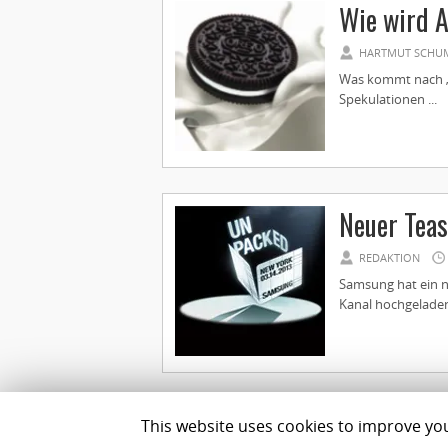
Wie wird A
HARTMUT SCHU
Was kommt nach „L
Spekulationen ...
Neuer Teas
REDAKTION
Samsung hat ein n
Kanal hochgeladen 
This website uses cookies to improve your
Impressum
Datenschutz
Team
Best Geldanlage