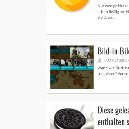
Nur wenige Nutzer
schon fleißig am 
8.0 Oreo ...
Bild-in-Bi
HARTMUT SCHU
Wenn wir Glück ha
„regulären“ Versio
Diese gele
enthalten 