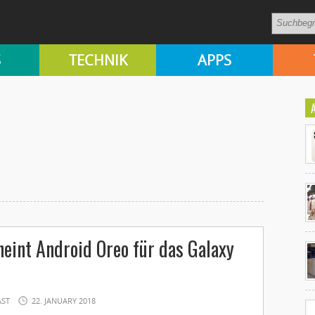
S
TECHNIK
APPS
Ko
eint Android Oreo für das Galaxy
un
AST
22. JANUARY 2018