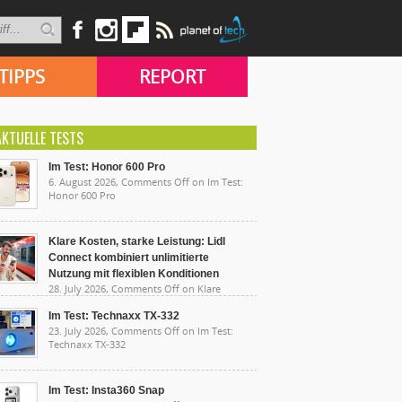
TIPPS
REPORT
AKTUELLE TESTS
Im Test: Honor 600 Pro
6. August 2026,
Comments Off
on Im Test:
Honor 600 Pro
Klare Kosten, starke Leistung: Lidl
Connect kombiniert unlimitierte
Nutzung mit flexiblen Konditionen
28. July 2026,
Comments Off
on Klare
sten, starke Leistung: Lidl Connect kombiniert
limitierte Nutzung mit flexiblen Konditionen
Im Test: Technaxx TX-332
23. July 2026,
Comments Off
on Im Test:
Technaxx TX-332
Im Test: Insta360 Snap