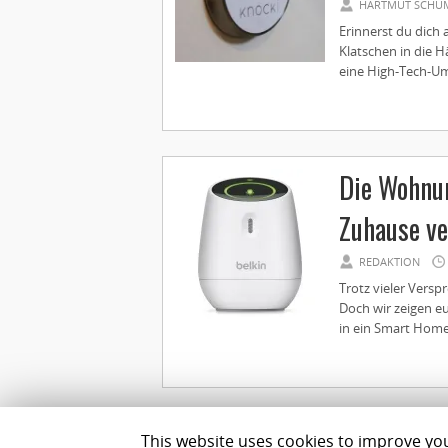
HARTMUT SCHU
Erinnerst du dich 
Klatschen in die H
eine High-Tech-Um
Die Wohnun
Zuhause v
REDAKTION
Trotz vieler Versp
Doch wir zeigen eu
in ein Smart Home
This website uses cookies to improve your
Impressum
Datenschutz
Team
Best Geldanlage