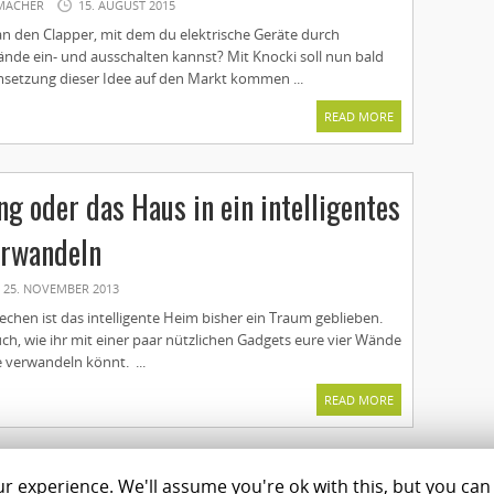
MACHER
15. AUGUST 2015
an den Clapper, mit dem du elektrische Geräte durch
ände ein- und ausschalten kannst? Mit Knocki soll nun bald
setzung dieser Idee auf den Markt kommen ...
READ MORE
g oder das Haus in ein intelligentes
erwandeln
25. NOVEMBER 2013
rechen ist das intelligente Heim bisher ein Traum geblieben.
ch, wie ihr mit einer paar nützlichen Gadgets eure vier Wände
 verwandeln könnt. ...
READ MORE
 experience. We'll assume you're ok with this, but you can 
Magazine
Shop
C