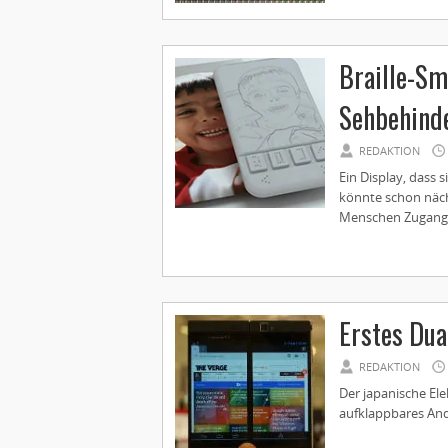
Braille-Sm
Sehbehinde
REDAKTION
Ein Display, dass 
könnte schon näch
Menschen Zugang z
Erstes Dua
REDAKTION
Der japanische El
aufklappbares Andr