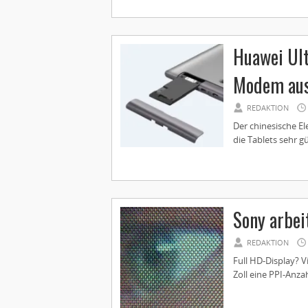
Huawei Ult
Modem au
REDAKTION
Der chinesische El
die Tablets sehr g
Sony arbei
REDAKTION
Full HD-Display? V
Zoll eine PPI-Anza