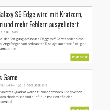
laxy S6 Edge wird mit Kratzern,
ln und mehr Fehlern ausgeliefert
3. APRIL 2015
ei der Fertigung des neuen Flaggschiff-Geräts ordentliche
. Angefangen von zerkratzten Displays über tote Pixel gibt
lamationen ...
READ MORE
us Game
TAM HANNA
12. DECEMBER 2013
 violettes Quadrat wollen zueinanderfinden. Die diversen
en Hindernisse sind nur für uninspirierte Spieler
tenlos) ...