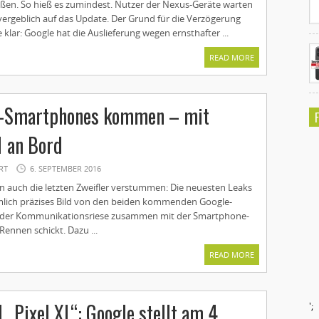
ußen. So hieß es zumindest. Nutzer der Nexus-Geräte warten
ergeblich auf das Update. Der Grund für die Verzögerung
lar: Google hat die Auslieferung wegen ernsthafter ...
READ MORE
e-Smartphones kommen – mit
1 an Bord
RT
6. SEPTEMBER 2016
 auch die letzten Zweifler verstummen: Die neuesten Leaks
iemlich präzises Bild von den beiden kommenden Google-
 der Kommunikationsriese zusammen mit der Smartphone-
ennen schickt. Dazu ...
READ MORE
 „Pixel XL“: Google stellt am 4.
';