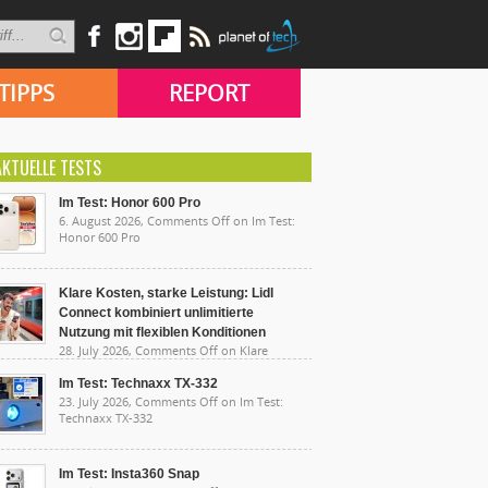
TIPPS
REPORT
AKTUELLE TESTS
Im Test: Honor 600 Pro
6. August 2026,
Comments Off
on Im Test:
Honor 600 Pro
Klare Kosten, starke Leistung: Lidl
Connect kombiniert unlimitierte
Nutzung mit flexiblen Konditionen
28. July 2026,
Comments Off
on Klare
sten, starke Leistung: Lidl Connect kombiniert
limitierte Nutzung mit flexiblen Konditionen
Im Test: Technaxx TX-332
23. July 2026,
Comments Off
on Im Test:
Technaxx TX-332
Im Test: Insta360 Snap