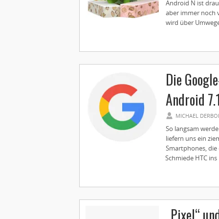
Android N ist dra
aber immer noch v
wird über Umwege k
Die Googl
Android 7.
MICHAEL DERBO
So langsam werden
liefern uns ein z
Smartphones, die
Schmiede HTC ins R
„Pixel“ und