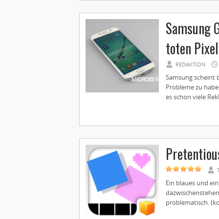
Samsung Ga
toten Pixe
REDAKTION
Samsung scheint b
Probleme zu haben
es schon viele Rek
Pretentio
Ein blaues und ein
dazwischenstehend
problematisch. (kos