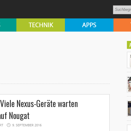
S
TECHNIK
APPS
Ko
 Viele Nexus-Geräte warten
un
auf Nougat
RT
9. SEPTEMBER 2016