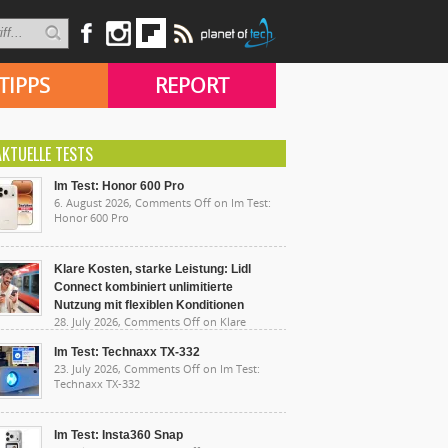
TIPPS
REPORT
AKTUELLE TESTS
Im Test: Honor 600 Pro
6. August 2026,
Comments Off
on Im Test:
Honor 600 Pro
Klare Kosten, starke Leistung: Lidl
Connect kombiniert unlimitierte
Nutzung mit flexiblen Konditionen
28. July 2026,
Comments Off
on Klare
sten, starke Leistung: Lidl Connect kombiniert
limitierte Nutzung mit flexiblen Konditionen
Im Test: Technaxx TX-332
23. July 2026,
Comments Off
on Im Test:
Technaxx TX-332
Im Test: Insta360 Snap