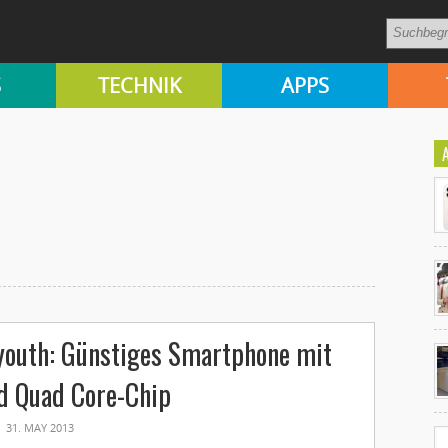
S
TECHNIK
APPS
Ko
youth: Günstiges Smartphone mit
un
d Quad Core-Chip
31. MAY 2013