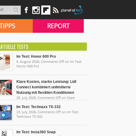
TIPPS
REPORT
AKTUELLE TESTS
Im Test: Honor 600 Pro
6. August 2026,
Comments Off
on Im Test:
Honor 600 Pro
Klare Kosten, starke Leistung: Lidl
Connect kombiniert unlimitierte
Nutzung mit flexiblen Konditionen
28. July 2026,
Comments Off
on Klare
sten, starke Leistung: Lidl Connect kombiniert
limitierte Nutzung mit flexiblen Konditionen
Im Test: Technaxx TX-332
23. July 2026,
Comments Off
on Im Test:
Technaxx TX-332
Im Test: Insta360 Snap