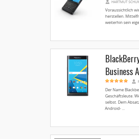
HARTMUT SCHU
Voraussichtlich w
herstellen. Mittel
weiterhin sein eig
BlackBerry
Business 
Der Name Blackberr
Geschäftsleute. W
selbst. Dem Absat
Android- ...