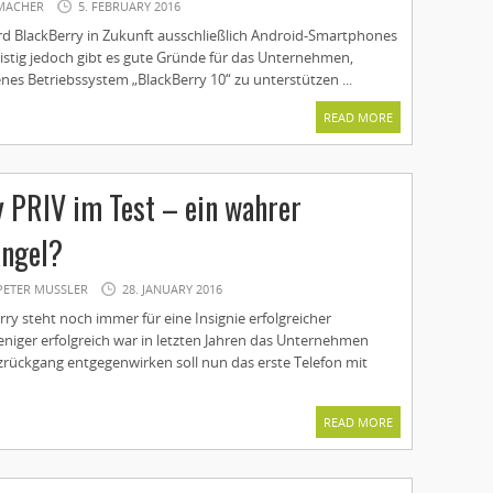
MACHER
5. FEBRUARY 2016
ird BlackBerry in Zukunft ausschließlich Android-Smartphones
fristig jedoch gibt es gute Gründe für das Unternehmen,
enes Betriebssystem „BlackBerry 10“ zu unterstützen ...
READ MORE
 PRIV im Test – ein wahrer
Angel?
PETER MUSSLER
28. JANUARY 2016
y steht noch immer für eine Insignie erfolgreicher
eniger erfolgreich war in letzten Jahren das Unternehmen
zrückgang entgegen­wirken soll nun das erste Telefon mit
READ MORE