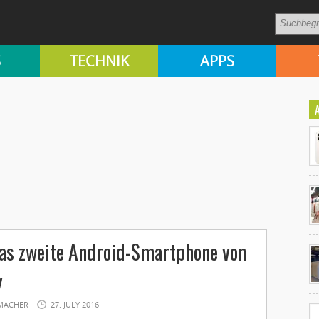
S
TECHNIK
APPS
Ko
as zweite Android-Smartphone von
un
y
MACHER
27. JULY 2016