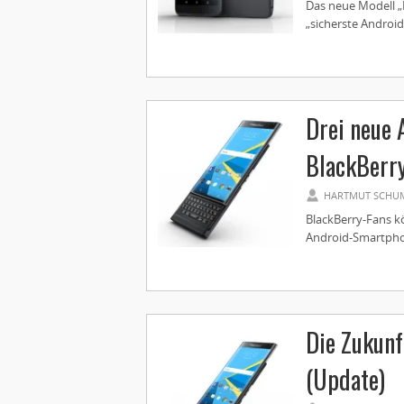
Das neue Modell „
„sicherste Android
Drei neue
BlackBerr
HARTMUT SCHU
BlackBerry-Fans k
Android-Smartpho
Die Zukunf
(Update)