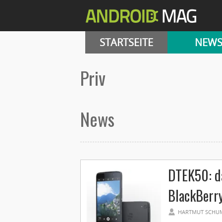
STARTSEITE
NEW
Priv
News
DTEK50: d
BlackBerr
HARTMUT SCHU