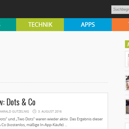
S
TECHNIK
APPS
Ko
w: Dots & Co
un
HARALD GUTZELNIG
3. AUGUST 2016
ots“ und „Two Dots“ waren wieder aktiv. Das Ergebnis dieser
& Co (kostenlos, mäßige In-App-Käufe) ...