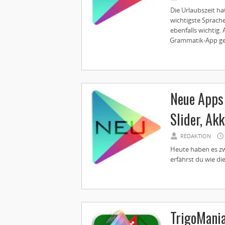
Die Urlaubszeit ha
wichtigste Sprach
ebenfalls wichtig.
Grammatik-App gest
Neue Apps 
Slider, Ak
REDAKTION
Heute haben es zwe
erfährst du wie di
TrigoMani