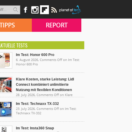
TIPPS
REPORT
AKTUELLE TESTS
Im Test: Honor 600 Pro
6. August 2026,
Comments Off
on Im Test:
Honor 600 Pro
Klare Kosten, starke Leistung: Lidl
Connect kombiniert unlimitierte
Nutzung mit flexiblen Konditionen
28. July 2026,
Comments Off
on Klare
sten, starke Leistung: Lidl Connect kombiniert
limitierte Nutzung mit flexiblen Konditionen
Im Test: Technaxx TX-332
23. July 2026,
Comments Off
on Im Test:
Technaxx TX-332
Im Test: Insta360 Snap