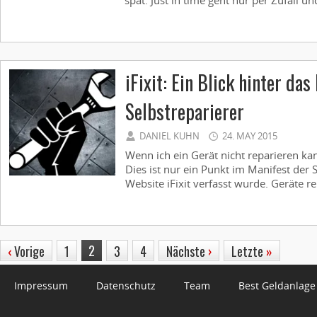
spät. Just in time geht nur per Zufall und
iFixit: Ein Blick hinter das
Selbstreparierer
DANIEL KUHN
24. MAY 2015
Wenn ich ein Gerät nicht reparieren kan
Dies ist nur ein Punkt im Manifest der 
Website iFixit verfasst wurde. Geräte re
2
‹
Vorige
1
3
4
Nächste
›
Letzte
»
Impressum
Datenschutz
Team
Best Geldanlage