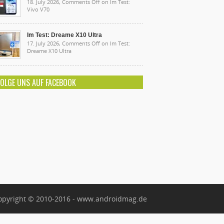
18. July 2026,
Comments Off
on Im Test:
Vivo V70
Im Test: Dreame X10 Ultra
17. July 2026,
Comments Off
on Im Test:
Dreame X10 Ultra
FOLGE UNS AUF FACEBOOK
opyright © 2010-2016 - www.androidmag.de