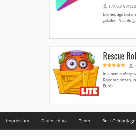
HARALD GUTZEL
Die heutige Liste 
gefallen: Nachfolg
Rescue Rob
In einem außergew
Roboter, retten, i
Euro) ...
Impressum
Datenschutz
Team
Best Geldanlage