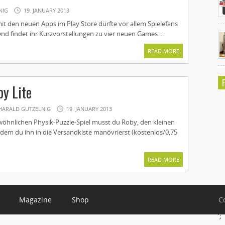
NIG
19. JANUARY 2013
mit den neuen Apps im Play Store dürfte vor allem Spielefans
end findet ihr Kurzvorstellungen zu vier neuen Games ...
READ MORE
y Lite
HARALD GUTZELNIG
19. JANUARY 2013
öhnlichen Physik-Puzzle-Spiel musst du Roby, den kleinen
ndem du ihn in die Versandkiste manövrierst (kostenlos/0,75
READ MORE
Magazine
Shop
C
';