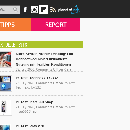
TIPPS
REPORT
AKTUELLE TESTS
Klare Kosten, starke Leistung: Lidl
Connect kombiniert unlimitierte
Nutzung mit flexiblen Konditionen
28. July 2026,
Comments Off
on Klare
sten, starke Leistung: Lidl Connect kombiniert
limitierte Nutzung mit flexiblen Konditionen
Im Test: Technaxx TX-332
23. July 2026,
Comments Off
on Im Test:
Technaxx TX-332
Im Test: Insta360 Snap
21. July 2026,
Comments Off
on Im Test:
Insta360 Snap
Im Test: Vivo V70