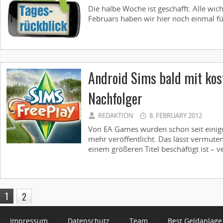
Die halbe Woche ist geschafft. Alle wic
Februars haben wir hier noch einmal für 
Android Sims bald mit ko
Nachfolger
REDAKTION
8. FEBRUARY 2012
Von EA Games wurden schon seit einige
mehr veröffentlicht. Das lässt vermuten
einem größeren Titel beschäftigt ist – v
1
2
Impressum
Datenschutz
Team
Best Geldanlage