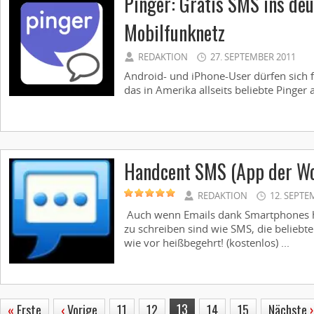
Pinger: Gratis SMS ins de
Mobilfunknetz
REDAKTION
27. SEPTEMBER 2011
Android- und iPhone-User dürfen sich f
das in Amerika allseits beliebte Pinger 
Handcent SMS (App der W
REDAKTION
12. SEPTE
Auch wenn Emails dank Smartphones h
zu schreiben sind wie SMS, die beliebt
wie vor heißbegehrt! (kostenlos) ...
13
«
Erste
‹
Vorige
11
12
14
15
Nächste
›