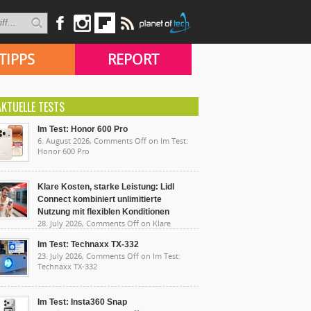
TIPPS
REPORT
AKTUELLE TESTS
Im Test: Honor 600 Pro
6. August 2026,
Comments Off
on Im Test:
Honor 600 Pro
Klare Kosten, starke Leistung: Lidl
Connect kombiniert unlimitierte
Nutzung mit flexiblen Konditionen
28. July 2026,
Comments Off
on Klare
sten, starke Leistung: Lidl Connect kombiniert
limitierte Nutzung mit flexiblen Konditionen
Im Test: Technaxx TX-332
23. July 2026,
Comments Off
on Im Test:
Technaxx TX-332
Im Test: Insta360 Snap