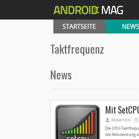
STARTSEITE
NEW
Taktfrequenz
News
Mit SetCPU
REDAKTION
Die CPU-Taktfrequ
die Akkuleistung a