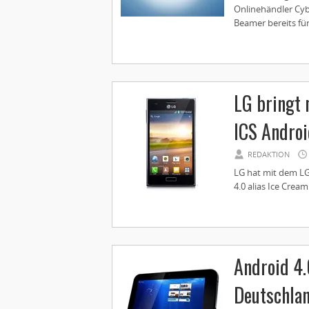
Onlinehändler Cy
Beamer bereits für
LG bringt 
ICS Androi
REDAKTION
LG hat mit dem LG
4.0 alias Ice Crea
Android 4.
Deutschla