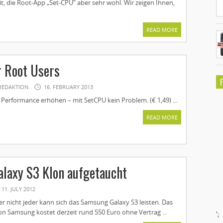
it, die Root-App „Set-CPU“ aber sehr wohl. Wir zeigen Ihnen,
READ MORE
r Root Users
REDAKTION
16. FEBRUARY 2013
Performance erhöhen – mit SetCPU kein Problem. (€ 1,49) ...
READ MORE
alaxy S3 Klon aufgetaucht
11. JULY 2012
ber nicht jeder kann sich das Samsung Galaxy S3 leisten. Das
on Samsung kostet derzeit rund 550 Euro ohne Vertrag ...
';