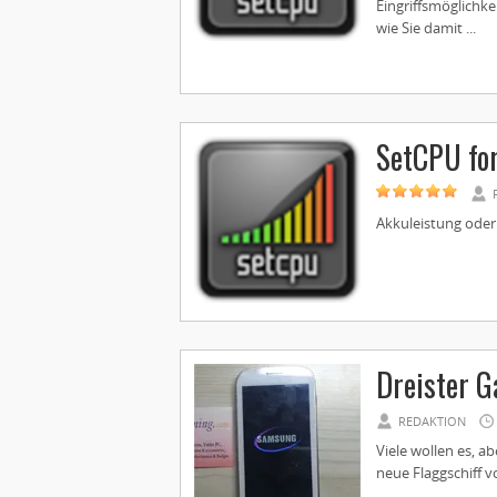
Eingriffsmöglichke
wie Sie damit ...
SetCPU fo
Akkuleistung oder 
Dreister G
REDAKTION
Viele wollen es, a
neue Flaggschiff v