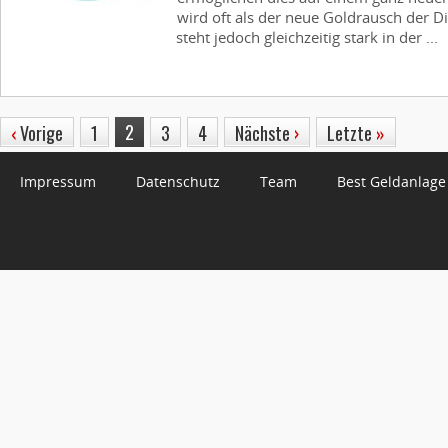
wird oft als der neue Goldrausch der D
steht jedoch gleichzeitig stark in der ...
2
‹
Vorige
1
3
4
Nächste
›
Letzte
»
Impressum
Datenschutz
Team
Best Geldanlage