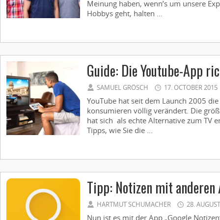
Meinung haben, wenn’s um unsere Expe
Hobbys geht, halten ...
Guide: Die Youtube-App ric
SAMUEL GRÖSCH
17. OCTOBER 2015
YouTube hat seit dem Launch 2005 die 
konsumieren völlig verändert. Die größ
hat sich als echte Alternative zum TV e
Tipps, wie Sie die ...
Tipp: Notizen mit anderen
HARTMUT SCHUMACHER
28. AUGUST
Nun ist es mit der App ­„Google Notize