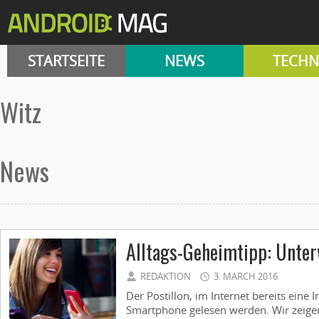
STARTSEITE
NEWS
TECHN
witz
News
Alltags-Geheimtipp: Unte
REDAKTION
3. MARCH 2016
Der Postillon, im Internet bereits eine 
Smartphone gelesen werden. Wir zeigen 