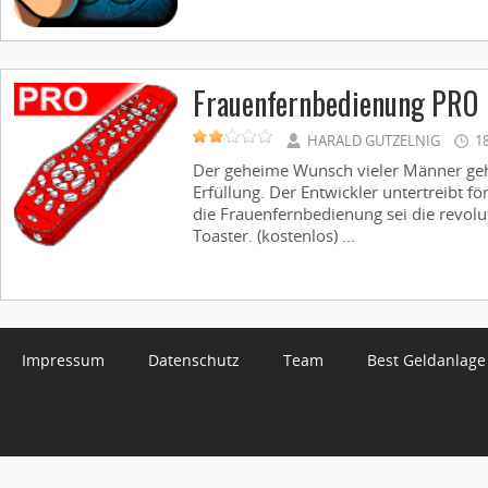
Frauenfernbedienung PRO
HARALD GUTZELNIG
1
Der geheime Wunsch vieler Männer geht
Erfüllung. Der Entwickler untertreibt f
die Frauenfernbedienung sei die revolu
Toaster. (kostenlos) ...
Impressum
Datenschutz
Team
Best Geldanlage