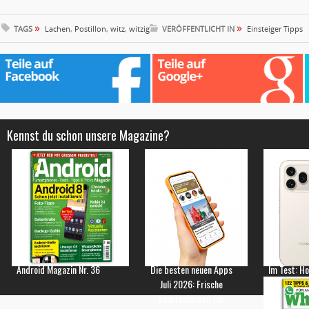
»
»
TAGS
Lachen
,
Postillon
,
witz
,
witzig
VERÖFFENTLICHT IN
Einsteiger Tipps
Kennst du schon unsere Magazine?
Android Magazin Nr. 36
Die besten neuen Apps
Im Test: H
Juli 2026: Frische
Empfehlungen für