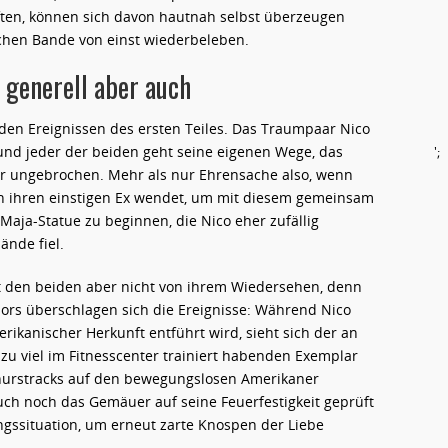
ften, können sich davon hautnah selbst überzeugen
chen Bande von einst wiederbeleben.
 generell aber auch
 den Ereignissen des ersten Teiles. Das Traumpaar Nico
und jeder der beiden geht seine eigenen Wege, das
';
or ungebrochen. Mehr als nur Ehrensache also, wenn
an ihren einstigen Ex wendet, um mit diesem gemeinsam
ja-Statue zu beginnen, die Nico eher zufällig
ände fiel.
bt den beiden aber nicht von ihrem Wiedersehen, denn
ors überschlagen sich die Ereignisse: Während Nico
ikanischer Herkunft entführt wird, sieht sich der an
zu viel im Fitnesscenter trainiert habenden Exemplar
hnurstracks auf den bewegungslosen Amerikaner
uch noch das Gemäuer auf seine Feuerfestigkeit geprüft
ngssituation, um erneut zarte Knospen der Liebe