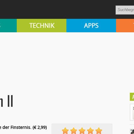
S
TECHNIK
APPS
 II
der Finsternis. (€ 2,99)