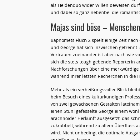
als Heldenduo wider Willen beweisen dur
und dabei so ganz nebenbei die romantis
Majas sind böse – Menschen
Baphomets Fluch 2 spielt einige Zeit nach
und George hat sich inzwischen getrennt 
Vertrauen zueinander ist aber nach wie v
sich die stets tough gebende Reporterin 
Nachforschungen über eine merkwürdige Ma
während ihrer letzten Recherchen in die H
Mehr als ein verheißungsvoller Blick blei
beim Besuch eines kulturkundigen Profess
von zwei gewachsenen Gestalten lateinamer
einen Stuhl gefesselte George einem wohl 
arachnoider Herkunft ausgesetzt, das sc
zukrabbelt, während zu allem Überfluss a
wird. Nicht unbedingt die optimale Ausga
sprießen zu lassen.