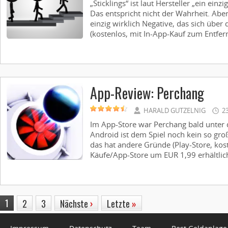
„Sticklings“ ist laut Hersteller „ein einz
Das entspricht nicht der Wahrheit. Aber
einzig wirklich Negative, das sich über d
(kostenlos, mit In-App-Kauf zum Entfern
App-Review: Perchang
HARALD GUTZELNIG
2
Im App-Store war Perchang bald unter 
Android ist dem Spiel noch kein so gro
das hat andere Gründe (Play-Store, kos
Käufe/App-Store um EUR 1,99 erhältlich
1
2
3
Nächste
›
Letzte
»