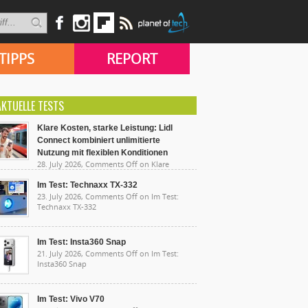
TIPPS
REPORT
AKTUELLE TESTS
Klare Kosten, starke Leistung: Lidl
Connect kombiniert unlimitierte
Nutzung mit flexiblen Konditionen
28. July 2026,
Comments Off
on Klare
sten, starke Leistung: Lidl Connect kombiniert
limitierte Nutzung mit flexiblen Konditionen
Im Test: Technaxx TX-332
23. July 2026,
Comments Off
on Im Test:
Technaxx TX-332
Im Test: Insta360 Snap
21. July 2026,
Comments Off
on Im Test:
Insta360 Snap
Im Test: Vivo V70