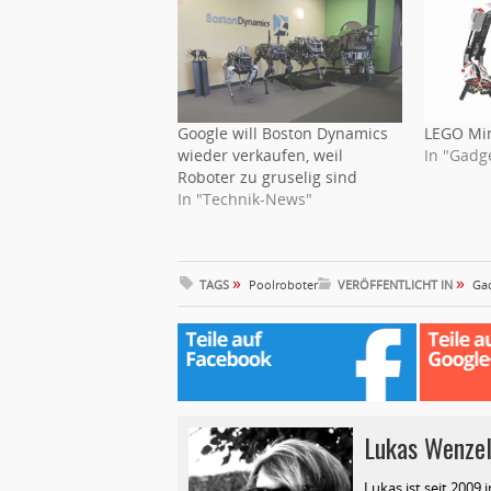
Google will Boston Dynamics
LEGO Mi
wieder verkaufen, weil
In "Gadg
Roboter zu gruselig sind
In "Technik-News"
»
»
TAGS
Poolroboter
VERÖFFENTLICHT IN
Ga
Lukas Wenze
Lukas ist seit 2009 i