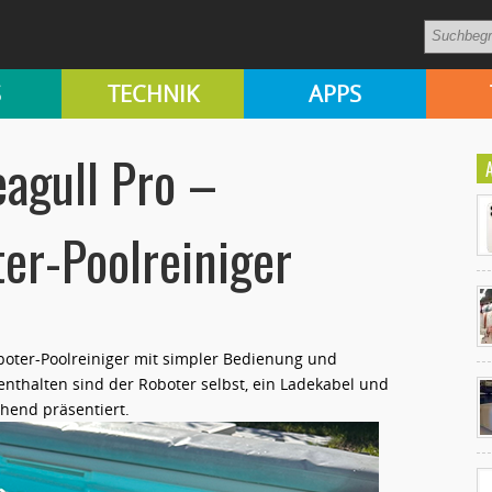
S
TECHNIK
APPS
eagull Pro –
er-Poolreiniger
Roboter-Poolreiniger mit simpler Bedienung und
Ko
thalten sind der Roboter selbst, ein Ladekabel und
un
chend präsentiert.