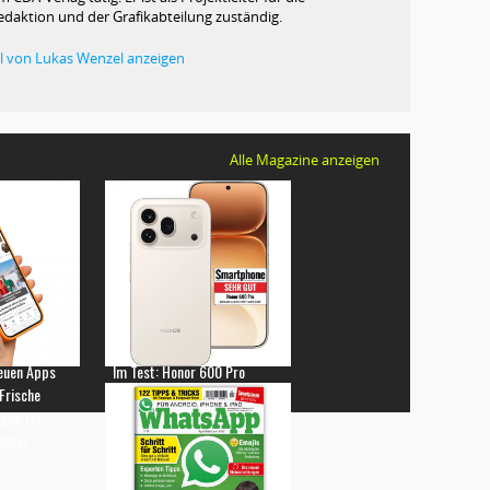
edaktion und der Grafikabteilung zuständig.
kel von Lukas Wenzel anzeigen
Alle Magazine anzeigen
euen Apps
Im Test: Honor 600 Pro
 Frische
gen für
hones