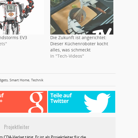
ndstorms EV3
Die Zukunft ist angerichtet:
ets"
Dieser Küchenroboter kocht
alles, was schmeckt
In "Tech-Videos"
dgets
,
Smart Home
,
Technik
l
Projektleiter
m CDA-Verlag tätig. Er ist als Projektleiter für die