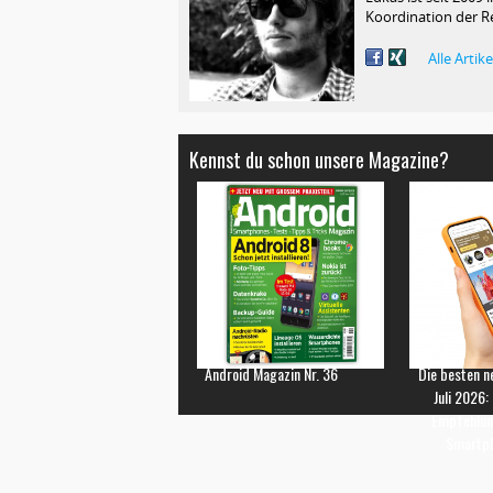
Koordination der R
Alle Arti
Kennst du schon unsere Magazine?
Android Magazin Nr. 36
Die besten n
Juli 2026:
Empfehlun
Smartp