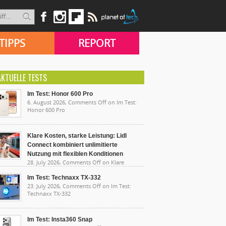
TIPPS
REPORT
AKTUELLE TESTS
Im Test: Honor 600 Pro
6. August 2026,
Comments Off
on Im Test:
Honor 600 Pro
Klare Kosten, starke Leistung: Lidl
Connect kombiniert unlimitierte
Nutzung mit flexiblen Konditionen
28. July 2026,
Comments Off
on Klare
sten, starke Leistung: Lidl Connect kombiniert
limitierte Nutzung mit flexiblen Konditionen
Im Test: Technaxx TX-332
23. July 2026,
Comments Off
on Im Test:
Technaxx TX-332
Im Test: Insta360 Snap