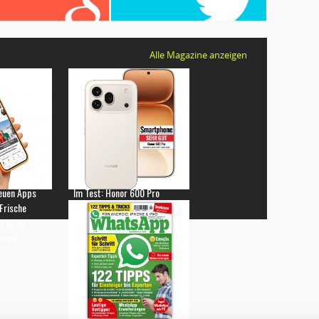
Alle Magazine anzeigen
euen Apps
Im Test: Honor 600 Pro
 Frische
gen für
hones