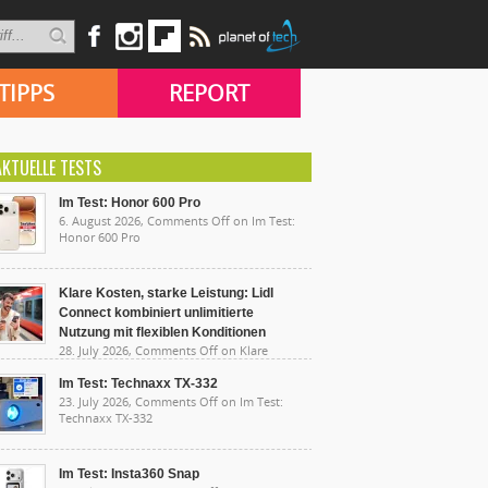
TIPPS
REPORT
AKTUELLE TESTS
Im Test: Honor 600 Pro
6. August 2026,
Comments Off
on Im Test:
Honor 600 Pro
Klare Kosten, starke Leistung: Lidl
Connect kombiniert unlimitierte
Nutzung mit flexiblen Konditionen
28. July 2026,
Comments Off
on Klare
sten, starke Leistung: Lidl Connect kombiniert
limitierte Nutzung mit flexiblen Konditionen
Im Test: Technaxx TX-332
23. July 2026,
Comments Off
on Im Test:
Technaxx TX-332
Im Test: Insta360 Snap