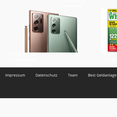
Smartphones
Keine Updates mehr
WhatsApp 
für Samsung Galaxy
3 – Jetz
Note-Reihe
Impressum
Datenschutz
Team
Best Geldanlage