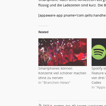
flüssig und die Ladezeiten sind kurz. Die 
[appaware-app pname=’com.qello.handheld
Related
Smartphones können
Spotify s
Konzerte viel schöner machen
Feature 
ohne zu nerven
von drei
In "Branchen-News"
Codes
In "Apps
»
TAGS
ansehen
,
App
,
HD
,
konzert
,
Live Konzert
,
m