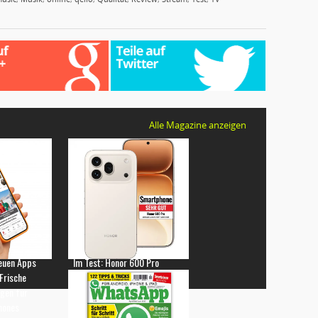
Alle Magazine anzeigen
euen Apps
Im Test: Honor 600 Pro
 Frische
gen für
hones