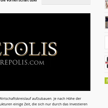
 die Vorherrschaft über
Ko
un
Wirtschaftskreislauf aufzubauen. Je nach Höhe der
kturen einige Zeit, die sich nur durch das Investieren