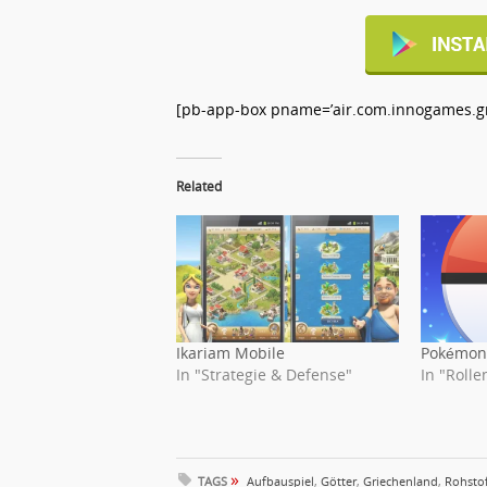
[pb-app-box pname=’air.com.innogames.grep
Related
Ikariam Mobile
Pokémon
In "Strategie & Defense"
In "Rolle
»
TAGS
Aufbauspiel
,
Götter
,
Griechenland
,
Rohsto