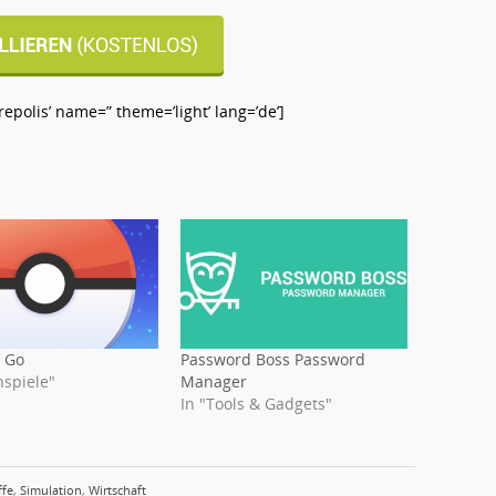
olis’ name=” theme=’light’ lang=’de’]
Password Boss Password
 Go
Manager
nspiele"
In "Tools & Gadgets"
ffe
,
Simulation
,
Wirtschaft