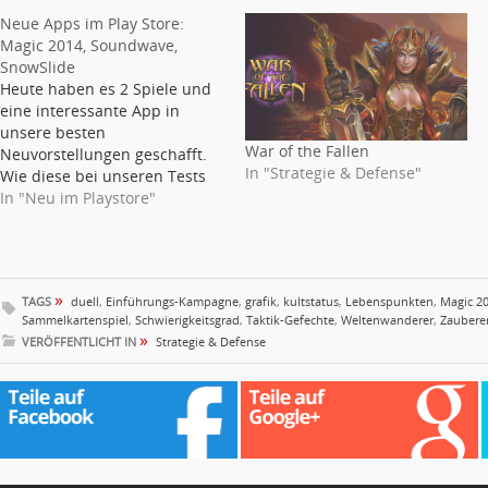
Neue Apps im Play Store:
Magic 2014, Soundwave,
SnowSlide
Heute haben es 2 Spiele und
eine interessante App in
unsere besten
War of the Fallen
Neuvorstellungen geschafft.
In "Strategie & Defense"
Wie diese bei unseren Tests
abgeschnitten haben erfährst
In "Neu im Playstore"
du hier. Magic 2014 Magic:
The Gathering ist ein
Sammelkartenspiel, welches
unter Fans absoluten
»
TAGS
duell
,
Einführungs-Kampagne
,
grafik
,
kultstatus
,
Lebenspunkten
,
Magic 2
Kultstatus genießt. Mit Magic
Sammelkartenspiel
,
Schwierigkeitsgrad
,
Taktik-Gefechte
,
Weltenwanderer
,
Zaubere
2014 gibt es die virtuelle
»
VERÖFFENTLICHT IN
Strategie & Defense
Variante mit dem Beinamen
„Duels…