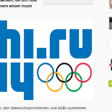
ickeln, die dich über
tevent wissen musst
Ko
un
en, den Datenschutzrichtlinien und AGBs zustimmen