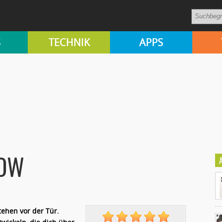
S
TECHNIK
APPS
WOW
tehen vor der Tür.