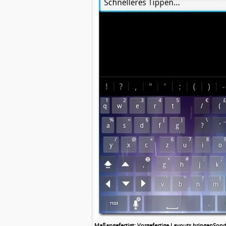
Maßangefertigt: Vorgefertige Layouts bringenSonde