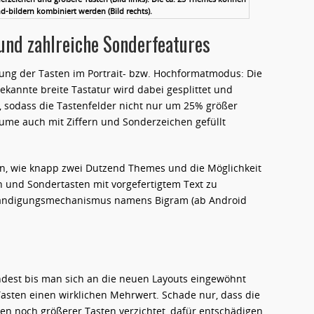
nd-bildern kombiniert werden (Bild rechts).
und zahlreiche Sonderfeatures
ung der Tasten im Portrait- bzw. Hochformatmodus: Die
annte breite Tastatur wird dabei gesplittet und
, sodass die Tastenfelder nicht nur um 25% größer
ume auch mit Ziffern und Sonderzeichen gefüllt
en, wie knapp zwei Dutzend Themes und die Möglichkeit
n und Sondertasten mit vorgefertigtem Text zu
llständigungsmechanismus namens Bigram (ab Android
indest bis man sich an die neuen Layouts eingewöhnt
Tasten einen wirklichen Mehrwert. Schade nur, dass die
en noch größerer Tasten verzichtet, dafür entschädigen