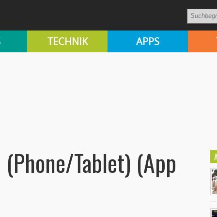
S
TECHNIK
APPS
 (Phone/Tablet) (App
Ko
un