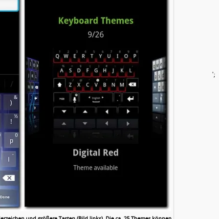
';
rzeichen und größere Tasten (Bild links). Die ca. 25 Themes können