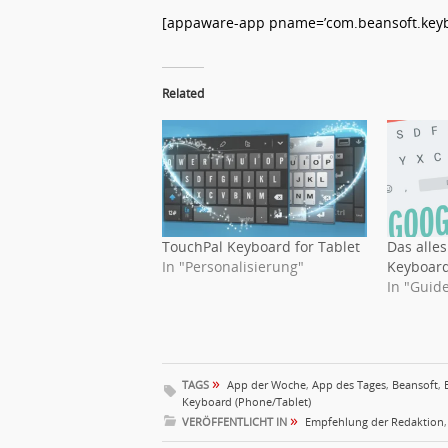
[appaware-app pname=’com.beansoft.keybo
Related
TouchPal Keyboard for Tablet
Das alle
In "Personalisierung"
Keyboar
In "Guid
»
TAGS
App der Woche
,
App des Tages
,
Beansoft
,
Keyboard (Phone/Tablet)
»
VERÖFFENTLICHT IN
Empfehlung der Redaktion