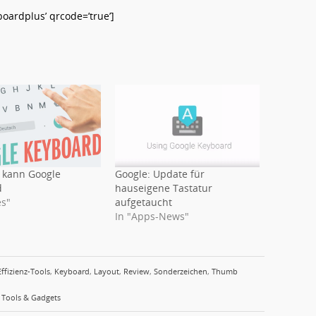
ardplus’ qrcode=’true’]
s kann Google
Google: Update für
d
hauseigene Tastatur
es"
aufgetaucht
In "Apps-News"
Effizienz-Tools
,
Keyboard
,
Layout
,
Review
,
Sonderzeichen
,
Thumb
,
Tools & Gadgets