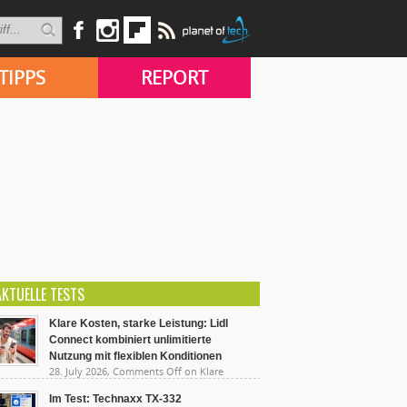
TIPPS
REPORT
AKTUELLE TESTS
Klare Kosten, starke Leistung: Lidl
Connect kombiniert unlimitierte
Nutzung mit flexiblen Konditionen
28. July 2026,
Comments Off
on Klare
sten, starke Leistung: Lidl Connect kombiniert
limitierte Nutzung mit flexiblen Konditionen
Im Test: Technaxx TX-332