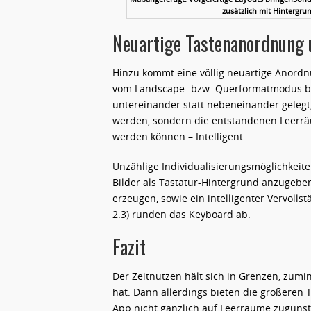
zusätzlich mit Hintergru
Neuartige Tastenanordnung 
Hinzu kommt eine völlig neuartige Anordn
vom Landscape- bzw. Querformatmodus bek
untereinander statt nebeneinander gelegt
werden, sondern die entstandenen Leerrä
werden können – Intelligent.
Unzählige Individualisierungsmöglichkeit
Bilder als Tastatur-Hintergrund anzugebe
erzeugen, sowie ein intelligenter Vervo
2.3) runden das Keyboard ab.
Fazit
Der Zeitnutzen hält sich in Grenzen, zum
hat. Dann allerdings bieten die größeren 
App nicht gänzlich auf Leerräume zugunst