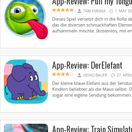
App-Review: Pull my Tong
TAM HANNA
1. MAY 2
Dieses Spiel versetzt dich in die Rolle
das die diversen schmackhaften Eleme
aufsammeln möchte. (kostenlos, mit erw
App-Review: DerElefant
HEIKO BAUER
27. APRI
Der kleine blaue Elefant aus der Sendun
Kindern beliebter als die Maus selbst. D
sogar eine eigene Sendung bekommen. Je
App-Review: Train Simula