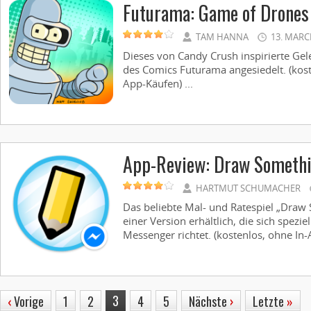
Futurama: Game of Drones
TAM HANNA
13. MARC
Dieses von Candy Crush inspirierte Gele
des Comics Futurama angesiedelt. (kost
App-Käufen) ...
App-Review: Draw Somethi
HARTMUT SCHUMACHER
Das beliebte Mal- und Ratespiel „Draw 
einer Version erhältlich, die sich spez
Messenger richtet. (kostenlos, ohne In-A
3
‹
Vorige
1
2
4
5
Nächste
›
Letzte
»