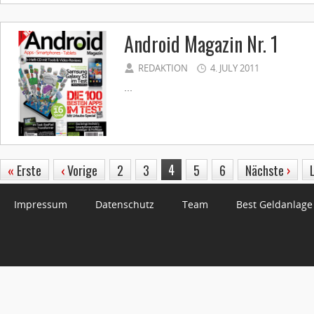
Android Magazin Nr. 1
REDAKTION
4. JULY 2011
...
4
«
Erste
‹
Vorige
2
3
5
6
Nächste
›
Impressum
Datenschutz
Team
Best Geldanlage