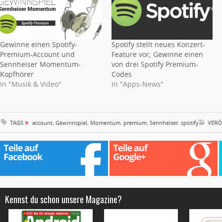
Gewinne einen Spotify-
Spotify stellt neues Konzert-
Premium-Account und
Feature vor; Gewinne einen
Sennheiser Momentum-
von drei Spotify Premium-
Kopfhörer
Codes
In "Musik & Video"
In "Apps-News"
»
TAGS
account
,
Gewinnspiel
,
Momentum
,
premium
,
Sennheiser
,
spotify
VERÖ
Kennst du schon unsere Magazine?