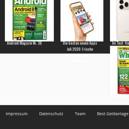
Android Magazin Nr. 36
Die besten neuen Apps
Im Test: H
Juli 2026: Frische
Empfehlungen für
Smartphones
WhatsApp 
3 – Jetzt
Impressum
Datenschutz
Team
Best Geldanlage