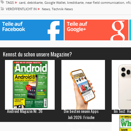
»
TAGS
card
,
debitkarte
,
Google Wallet
,
kreditkarte
,
near field communication
,
nfc
»
VERÖFFENTLICHT IN
News
,
Technik-News
Kennst du schon unsere Magazine?
Android Magazin Nr. 36
Die besten neuen Apps
Im Test: H
Juli 2026: Frische
Empfehlungen für
Smartphones