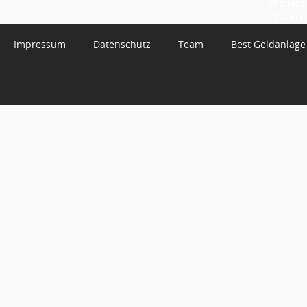
WhatsApp 
3 – Jetzt
Impressum
Datenschutz
Team
Best Geldanlage