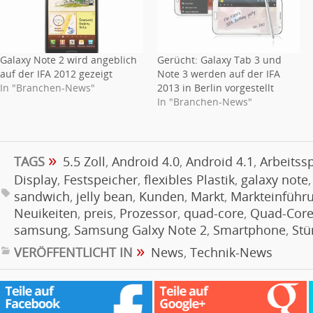
Galaxy Note 2 wird angeblich
Gerücht: Galaxy Tab 3 und
auf der IFA 2012 gezeigt
Note 3 werden auf der IFA
In "Branchen-News"
2013 in Berlin vorgestellt
In "Branchen-News"
»
TAGS
5.5 Zoll
,
Android 4.0
,
Android 4.1
,
Arbeitss
Display
,
Festspeicher
,
flexibles Plastik
,
galaxy note
sandwich
,
jelly bean
,
Kunden
,
Markt
,
Markteinführ
Neuikeiten
,
preis
,
Prozessor
,
quad-core
,
Quad-Core
samsung
,
Samsung Galxy Note 2
,
Smartphone
,
Stü
»
VERÖFFENTLICHT IN
News
,
Technik-News