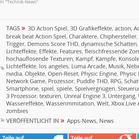
In "Technik-News"
»
TAGS
3D Action Spiel
,
3D Grafikeffekte
,
action
,
A
break beat Action Spiel
,
Charaktere
,
Chiphersteller
Trigger
,
Demons Score THD
,
dynamische Schatten
Lichteffekte
,
Effekte
,
Features
,
fleischfressende Zo
hochauflösende Texturen
,
Kampf
,
Kämpfe
,
Konsole
Lichteffekte
,
los angeles
,
Luma Arcade
,
Musik
,
Nebe
nvidia
,
Objekte
,
Open-Reset
,
Physic Engine
,
Physic
Network Game
,
Prozessor
,
Puddle THD
,
RPG
,
Schat
Smartphone
,
spiel
,
spiele
,
Spielvergnügen
,
Steueru
3 Prozessor
,
texturen
,
Unreal Engine 3
,
Untergang
,
Wassereffekte
,
Wasserimmitation
,
Welt
,
Xbox Live
zombies
»
VERÖFFENTLICHT IN
Apps-News
,
News