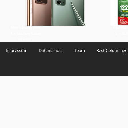
Keine Updates mehr
WhatsApp 
für Samsung Galaxy
3 – Jetz
Note-Reihe
Impressum
Datenschutz
Team
Best Geldanlage