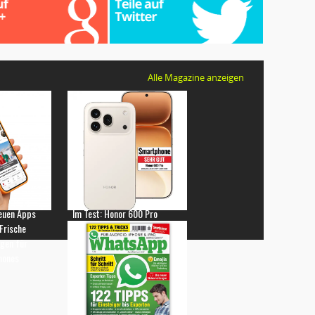
Alle Magazine anzeigen
euen Apps
Im Test: Honor 600 Pro
 Frische
gen für
hones