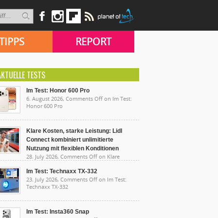
TIPPS
REPORT
AKTUELLE TESTS
Im Test: Honor 600 Pro
6. August 2026,
Comments Off
on Im Test:
Honor 600 Pro
Klare Kosten, starke Leistung: Lidl
Connect kombiniert unlimitierte
Nutzung mit flexiblen Konditionen
28. July 2026,
Comments Off
on Klare
sten, starke Leistung: Lidl Connect kombiniert
limitierte Nutzung mit flexiblen Konditionen
Im Test: Technaxx TX-332
23. July 2026,
Comments Off
on Im Test:
Technaxx TX-332
Im Test: Insta360 Snap