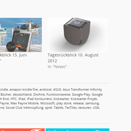
blick 15. Juni
Tagesrückblick 10. August
"
2012
In "News"
indle
,
amazon kindle fire
,
android
,
ASUS
,
Asus Transformer Infonity
,
Bücher
,
deutschland
,
Drohne
,
Funktionsweise
,
Google Play
,
Google
h-End
,
HTC
,
iPad
,
iPad Konkurrent
,
kickstarter
,
Kickstarter Projek
,
Payne
,
Max Payne Mobile
,
Microsoft
,
play store
,
release
,
samsung
,
one
,
Social Club Verknüpfung
,
spiel
,
Tablet
,
TecTiles
,
texturen
,
USA
,