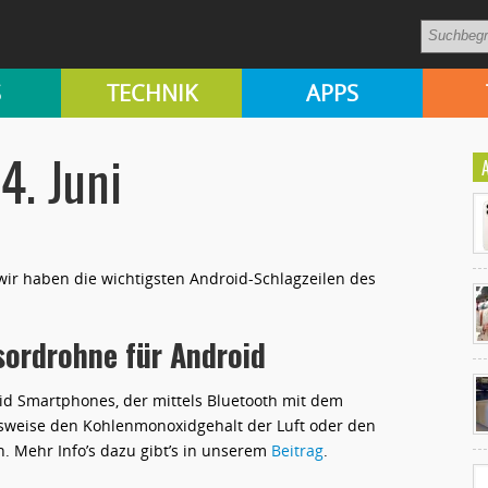
S
TECHNIK
APPS
4. Juni
 wir haben die wichtigsten Android-Schlagzeilen des
sordrohne für Android
Ko
un
oid Smartphones, der mittels Bluetooth mit dem
sweise den Kohlenmonoxidgehalt der Luft oder den
. Mehr Info’s dazu gibt’s in unserem
Beitrag
.