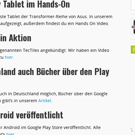
y Tablet im Hands-On
este Tablet der Transformer-Reihe von Asus. In unserem
 aufgezeigt, außerdem findest du ein Hands On Video.
in Aktion
sogenannten TecTiles angekündigt. Wir haben ein Video
azu
hier
.
hland auch Bücher über den Play
uch in Deutschland möglich, Bücher über den Google
u gibt’s in unserem
Artikel
.
roid veröffentlicht
r Android im Google Play Store veröffentlicht. Alle
';
bt’s
hier
.