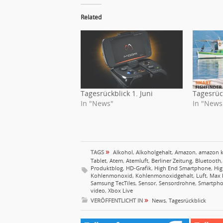
Related
Tagesrückblick 1. Juni
Tagesrück
In "News"
In "News
»
TAGS
Alkohol
,
Alkoholgehalt
,
Amazon
,
amazon k
Tablet
,
Atem
,
Atemluft
,
Berliner Zeitung
,
Bluetooth
Produktblog
,
HD-Grafik
,
High End Smartphone
,
Hig
Kohlenmonoxid
,
Kohlenmonoxidgehalt
,
Luft
,
Max 
Samsung TecTiles
,
Sensor
,
Sensordrohne
,
Smartph
video
,
Xbox Live
»
VERÖFFENTLICHT IN
News
,
Tagesrückblick