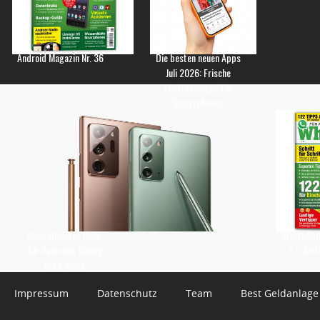
Android Magazin Nr. 36
Die besten neuen Apps
Juli 2026: Frische
Empfehlungen für
Smartphones
Keine Updates mehr
WhatsApp 
für Samsung Galaxy
3 – Jetz
Note-Reihe
Impressum
Datenschutz
Team
Best Geldanlage