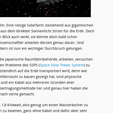
ilm: Eine riesige Solarfarm, bestehend aus gigantischen
 aus dem direkten Sonnenlicht Strom für die Erde. Doch
n Blick auch wirkt, sie könnte doch bald schon
issenschaftler arbeiten derzeit genau daran. Und
lern ist nun ein wichtiger Durchbruch gelungen.
 die Japanische Raumfahrtbehörde, arbeiten, versuchen
den Probleme des SSPS (
Space Solar Power System
) zu
tztendlich auf die Erde transportiert wird, denn wie
fahrstuhl zu bauen gezeigt hat, sind physische
g und ein Kabel aus mehreren Gründen eher
 Übertragungsmethode her und genau hier haben die
 nach vorne gemacht.
, 1,8 Kilowatt, also genug um einen Wasserkocher zu
rn zu beamen, ganz ohne Kabel und dafür aber sehr