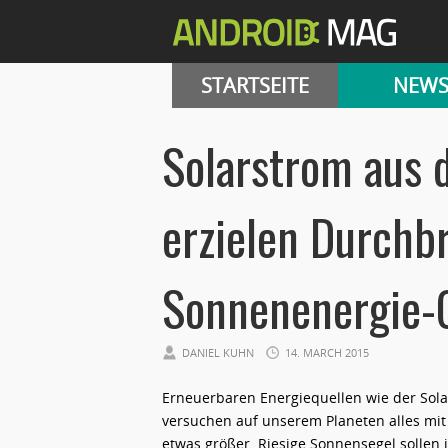
STARTSEITE
NEW
Solarstrom aus 
erzielen Durchb
Sonnenenergie-
DANIEL KUHN
14. MARCH 2015
Erneuerbaren Energiequellen wie der Sola
versuchen auf unserem Planeten alles mit
etwas größer. Riesige Sonnensegel sollen 