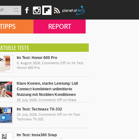
TIPPS
REPORT
AKTUELLE TESTS
Im Test: Honor 600 Pro
6. August 2026,
Comments Off
on Im Test:
Honor 600 Pro
Klare Kosten, starke Leistung: Lidl
Connect kombiniert unlimitierte
Nutzung mit flexiblen Konditionen
28. July 2026,
Comments Off
on Klare
sten, starke Leistung: Lidl Connect kombiniert
limitierte Nutzung mit flexiblen Konditionen
Im Test: Technaxx TX-332
23. July 2026,
Comments Off
on Im Test:
Technaxx TX-332
Im Test: Insta360 Snap