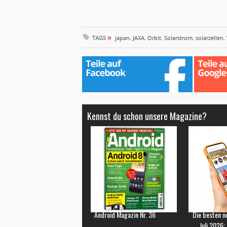
»
TAGS
japan
,
JAXA
,
Orbit
,
Solarstrom
,
solarzellen
,
Kennst du schon unsere Magazine?
Android Magazin Nr. 36
Die besten n
Juli 2026: