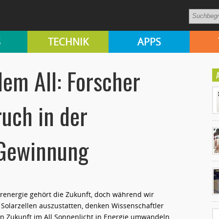
S
TECHNIK
APPS
dem All: Forscher
ruch in der
Gewinnung
Ko
un
renergie gehört die Zukunft, doch während wir
 Solarzellen auszustatten, denken Wissenschaftler
in Zukunft im All Sonnenlicht in Energie umwandeln