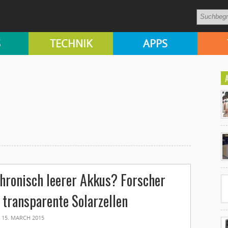
S
TECHNIK
APPS
Ko
un
hronisch leerer Akkus? Forscher
 transparente Solarzellen
15. MARCH 2015