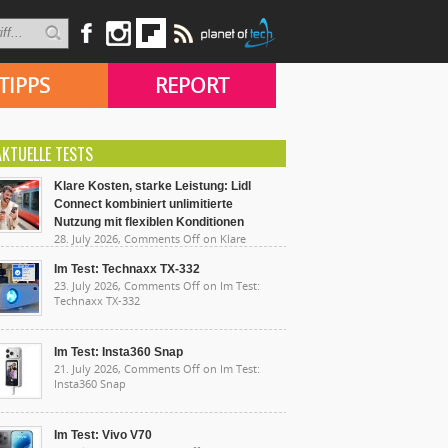
TIPPS
REPORT
AKTUELLE TESTS
Klare Kosten, starke Leistung: Lidl
Connect kombiniert unlimitierte
Nutzung mit flexiblen Konditionen
28. July 2026,
Comments Off
on Klare
sten, starke Leistung: Lidl Connect kombiniert
limitierte Nutzung mit flexiblen Konditionen
Im Test: Technaxx TX-332
23. July 2026,
Comments Off
on Im Test:
Technaxx TX-332
Im Test: Insta360 Snap
21. July 2026,
Comments Off
on Im Test:
Insta360 Snap
Im Test: Vivo V70