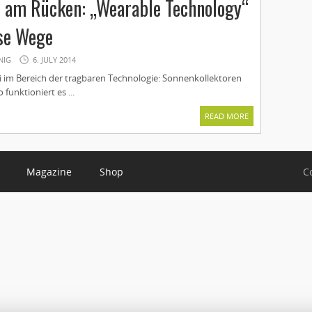
n am Rücken: „Wearable Technology“
se Wege
NIG
6. JULY 2014
i im Bereich der tragbaren Technologie: Sonnenkollektoren
funktioniert es ...
READ MORE
Magazine
Shop
C