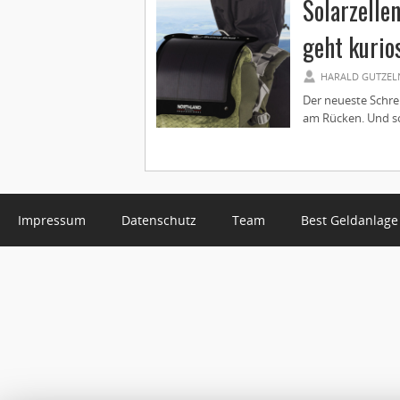
Solarzelle
geht kurio
HARALD GUTZEL
Der neueste Schre
am Rücken. Und so 
Impressum
Datenschutz
Team
Best Geldanlage