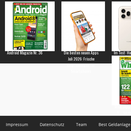
Android Magazin Nr. 36
Die besten neuen Apps
Im Test: H
Juli 2026: Frische
Empfehlungen für
Smartphones
WhatsApp 
3 – Jetzt
Impressum
Datenschutz
Team
Best Geldanlage