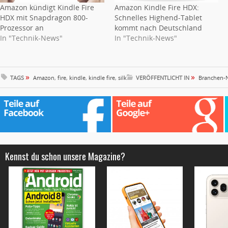
Amazon kündigt Kindle Fire
Amazon Kindle Fire HDX:
HDX mit Snapdragon 800-
Schnelles Highend-Tablet
Prozessor an
kommt nach Deutschland
In "Technik-News"
In "Technik-News"
»
»
TAGS
Amazon
,
fire
,
kindle
,
kindle fire
,
silk
VERÖFFENTLICHT IN
Branchen-
Kennst du schon unsere Magazine?