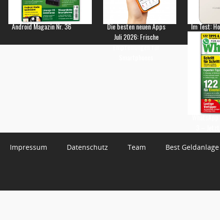
Android Magazin Nr. 36
Die besten neuen Apps
Im Test: H
Juli 2026: Frische
Empfehlungen für
Smartphones
WhatsApp 
3 – Jetzt
Impressum
Datenschutz
Team
Best Geldanlage