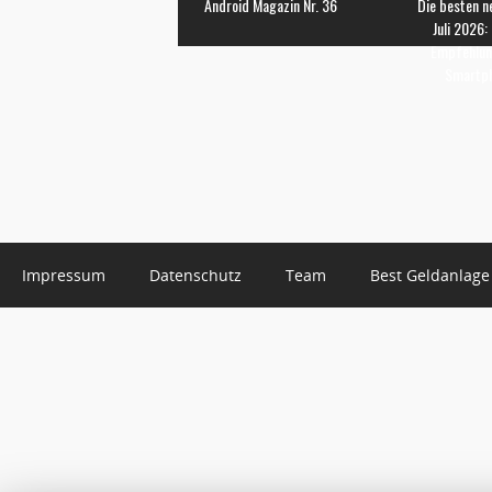
Android Magazin Nr. 36
Die besten n
Juli 2026:
Empfehlun
Smartp
Impressum
Datenschutz
Team
Best Geldanlage