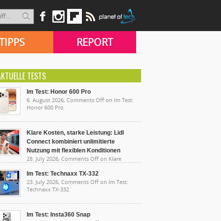
TIPPS
REPORT
AKTUELLE TESTS
Im Test: Honor 600 Pro
6. August 2026,
Comments Off
on Im Test:
Honor 600 Pro
Klare Kosten, starke Leistung: Lidl
Connect kombiniert unlimitierte
Nutzung mit flexiblen Konditionen
28. July 2026,
Comments Off
on Klare
sten, starke Leistung: Lidl Connect kombiniert
limitierte Nutzung mit flexiblen Konditionen
Im Test: Technaxx TX-332
23. July 2026,
Comments Off
on Im Test:
Technaxx TX-332
Im Test: Insta360 Snap