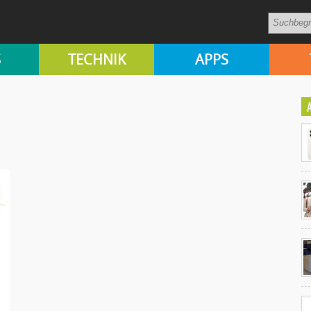
S
TECHNIK
APPS
Ko
un