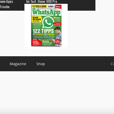
euen Apps
Im Test: Honor 600 Pro
 Frische
gen für
hones
WhatsApp Magazin Nr.
3 – Jetzt am Kiosk!
Magazine
Shop
C