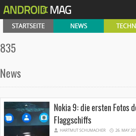
STARTSEITE
NEWS
TECHN
835
News
Nokia 9: die ersten Fotos 
Flaggschiffs
HARTMUT SCHUMACHER
26. MAY 20