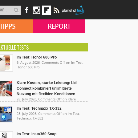
TIPPS
REPORT
AKTUELLE TESTS
Im Test: Honor 600 Pro
6. August 2026,
Comments Off
on Im Test:
Honor 600 Pro
Klare Kosten, starke Leistung: Lidl
Connect kombiniert unlimitierte
Nutzung mit flexiblen Konditionen
28. July 2026,
Comments Off
on Klare
sten, starke Leistung: Lidl Connect kombiniert
limitierte Nutzung mit flexiblen Konditionen
Im Test: Technaxx TX-332
23. July 2026,
Comments Off
on Im Test:
Technaxx TX-332
Im Test: Insta360 Snap