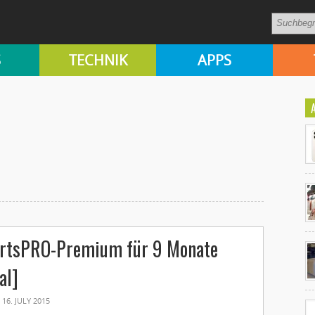
S
TECHNIK
APPS
Ko
lertsPRO-Premium für 9 Monate
un
al]
16. JULY 2015