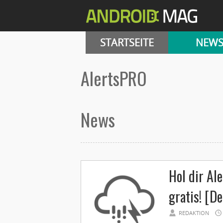
STARTSEITE
NEW
AlertsPRO
News
Hol dir A
gratis! [De
REDAKTION