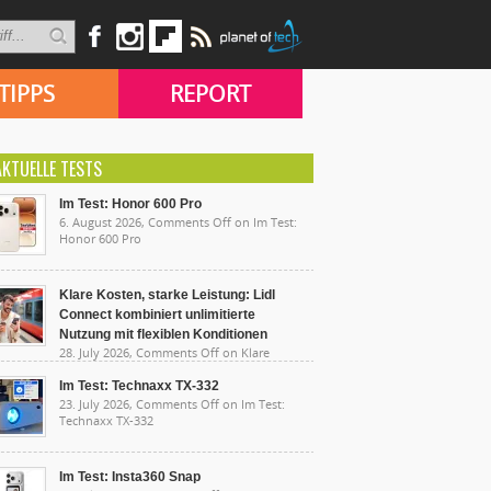
TIPPS
REPORT
AKTUELLE TESTS
Im Test: Honor 600 Pro
6. August 2026,
Comments Off
on Im Test:
Honor 600 Pro
Klare Kosten, starke Leistung: Lidl
Connect kombiniert unlimitierte
Nutzung mit flexiblen Konditionen
28. July 2026,
Comments Off
on Klare
sten, starke Leistung: Lidl Connect kombiniert
limitierte Nutzung mit flexiblen Konditionen
Im Test: Technaxx TX-332
23. July 2026,
Comments Off
on Im Test:
Technaxx TX-332
Im Test: Insta360 Snap