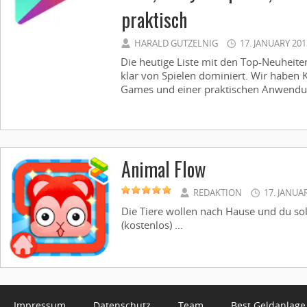
praktisch
HARALD GUTZELNIG
17. JANUARY 201
Die heutige Liste mit den Top-Neuheite
klar von Spielen dominiert. Wir haben K
Games und einer praktischen Anwendung
Animal Flow
REDAKTION
17. JANUA
Die Tiere wollen nach Hause und du sol
(kostenlos) ...
Impressum
Datenschutz
Team
Best Geldanlage