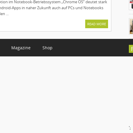
ption im Notebook-Betriebssystem „Chrome OS“ deutet stark
Android-Apps in naher Zukunft auch auf PCs und Notebooks
en ...
READ MORE
Magazine
Shop
C
';