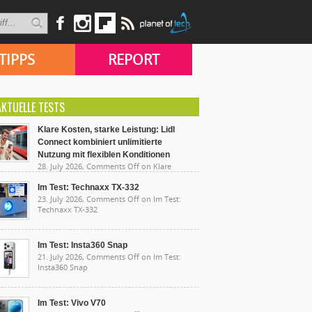
TIPPS
REPORT
AKTUELLE TESTS
Klare Kosten, starke Leistung: Lidl
Connect kombiniert unlimitierte
Nutzung mit flexiblen Konditionen
28. July 2026,
Comments Off
on Klare
sten, starke Leistung: Lidl Connect kombiniert
limitierte Nutzung mit flexiblen Konditionen
Im Test: Technaxx TX-332
23. July 2026,
Comments Off
on Im Test:
Technaxx TX-332
Im Test: Insta360 Snap
21. July 2026,
Comments Off
on Im Test:
Insta360 Snap
Im Test: Vivo V70