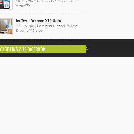
18. July 2026,
Comments Off
on Im Test:
Vivo V70
Im Test: Dreame X10 Ultra
17. July 2026,
Comments Off
on Im Test:
Dreame X10 Ultra
opyright © 2010-2016 - www.androidmag.de
FOLGE UNS AUF FACEBOOK