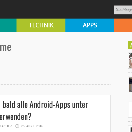
S
TECHNIK
APPS
ome
Ko
un
 bald alle Android-Apps unter
erwenden?
MACHER
26. APRIL 2016