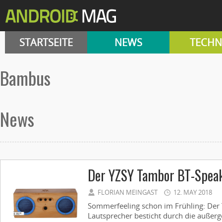
STARTSEITE
NEWS
TECHN
bambus
News
Der YZSY Tambor BT-Spea
FLORIAN MEINGAST
12. MAY 2018
Sommerfeeling schon im Frühling: De
Lautsprecher besticht durch die außer